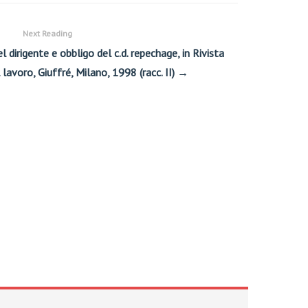
Next Reading
 dirigente e obbligo del c.d. repechage, in Rivista
el lavoro, Giuffré, Milano, 1998 (racc. II) →