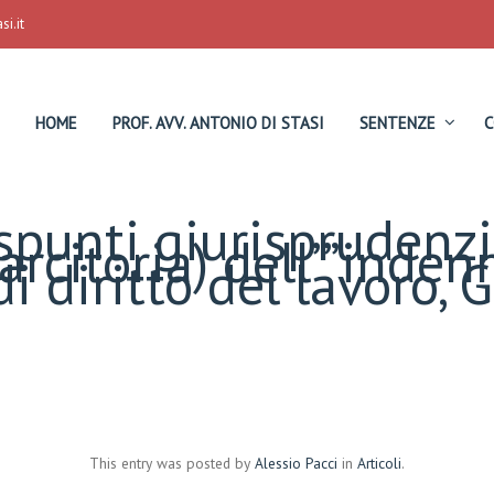
i.it
HOME
PROF. AVV. ANTONIO DI STASI
SENTENZE
C
 spunti giurisprudenzi
arcitoria) dell’”indenn
di diritto del lavoro, G
This entry was posted by
Alessio Pacci
in
Articoli
.