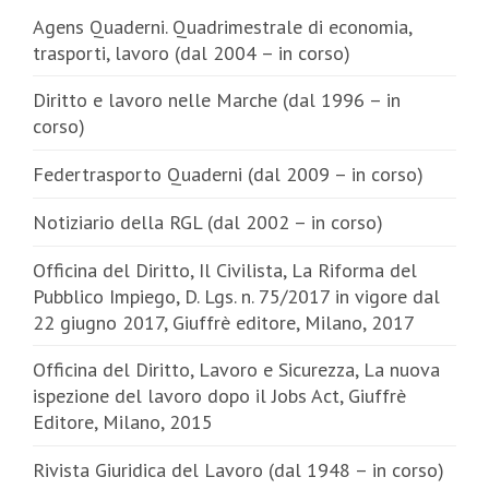
Ecco un elenco di tutti i titoli disponibili. Qui una raccolta di tutte le
Agens Quaderni. Quadrimestrale di economia,
Riviste
trasporti, lavoro (dal 2004 – in corso)
Diritto e lavoro nelle Marche (dal 1996 – in
corso)
Federtrasporto Quaderni (dal 2009 – in corso)
Notiziario della RGL (dal 2002 – in corso)
Officina del Diritto, Il Civilista, La Riforma del
Pubblico Impiego, D. Lgs. n. 75/2017 in vigore dal
22 giugno 2017, Giuffrè editore, Milano, 2017
Officina del Diritto, Lavoro e Sicurezza, La nuova
ispezione del lavoro dopo il Jobs Act, Giuffrè
Editore, Milano, 2015
Rivista Giuridica del Lavoro (dal 1948 – in corso)