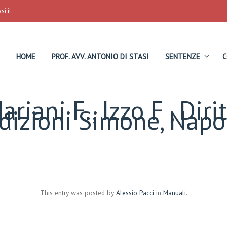
i.it
HOME
PROF. AVV. ANTONIO DI STASI
SENTENZE
C
ariani F., Izzo F , Diri
Edizioni Simone, Napo
This entry was posted by
Alessio Pacci
in
Manuali
.