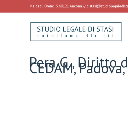
via degli Orefici, 5 60121 Ancona //
distasi@studiolegaledistas
Pera G., Diritto
CEDAM, Padova,