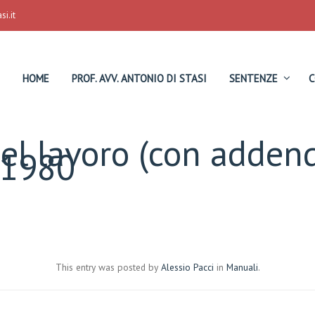
i.it
HOME
PROF. AVV. ANTONIO DI STASI
SENTENZE
C
 del lavoro (con adden
 1980
This entry was posted by
Alessio Pacci
in
Manuali
.