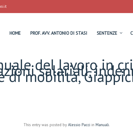
i.it
HOME
PROF. AVV. ANTONIO DI STASI
SENTENZE
C
uale del lavoro in cri
razioni salariali, inden
di mobilità, Giappiche
This entry was posted by
Alessio Pacci
in
Manuali
.