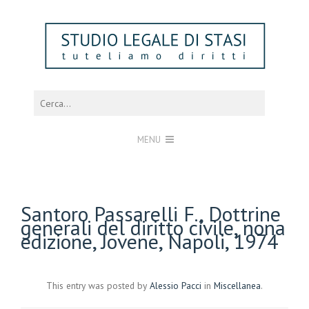
MENU
Santoro Passarelli F., Dottrine
generali del diritto civile, nona
edizione, Jovene, Napoli, 1974
This entry was posted by
Alessio Pacci
in
Miscellanea
.