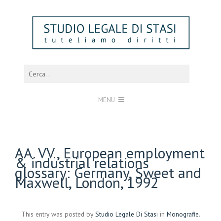
MENU
AA. VV., European employment
& industrial relations
glossary: Germany, Sweet and
Maxwell, London, 1992
This entry was posted by
Studio Legale Di Stasi
in
Monografie
.