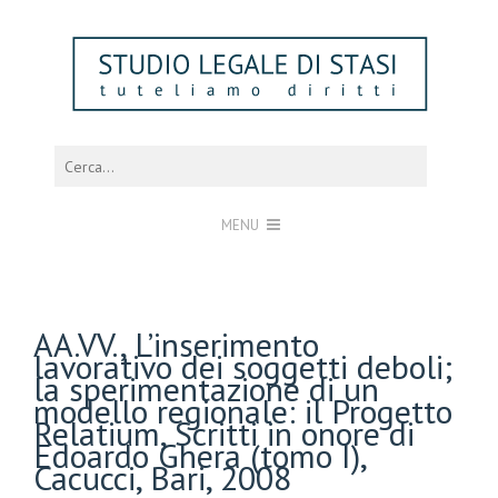
MENU
AA.VV., L’inserimento
lavorativo dei soggetti deboli;
la sperimentazione di un
modello regionale: il Progetto
Relatium, Scritti in onore di
Edoardo Ghera (tomo I),
Cacucci, Bari, 2008