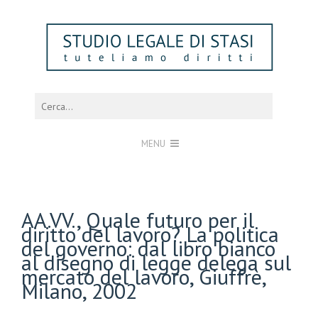
MENU
AA.VV., Quale futuro per il
diritto del lavoro? La politica
del governo: dal libro bianco
al disegno di legge delega sul
mercato del lavoro, Giuffrè,
Milano, 2002