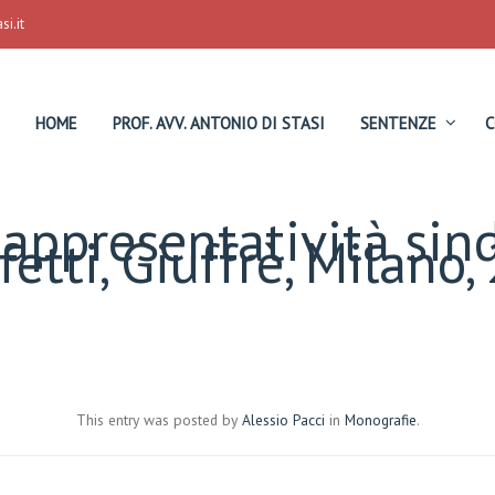
i.it
HOME
PROF. AVV. ANTONIO DI STASI
SENTENZE
C
appresentatività sin
fetti, Giuffrè, Milano
This entry was posted by
Alessio Pacci
in
Monografie
.