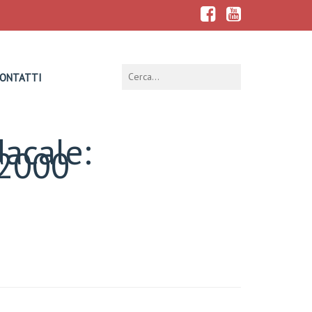
ONTATTI
dacale:
, 2000