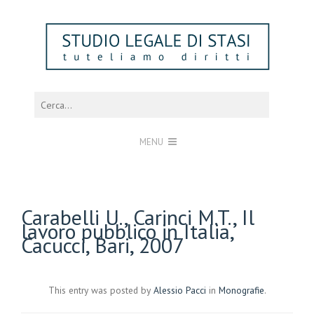
MENU
Carabelli U., Carinci M.T., Il
lavoro pubblico in Italia,
Cacucci, Bari, 2007
This entry was posted by
Alessio Pacci
in
Monografie
.