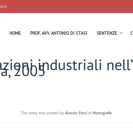
i.it
HOME
PROF. AVV. ANTONIO DI STASI
SENTENZE
C
azioni industriali nel
ma, 2005
This entry was posted by
Alessio Pacci
in
Monografie
.