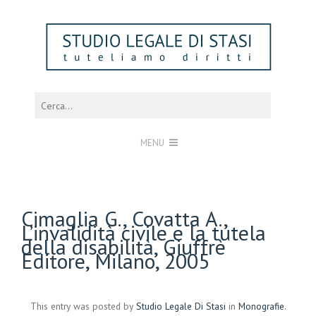
MENU
Cimaglia G., Covatta A.,
L’invalidità civile e la tutela
della disabilità, Giuffrè
Editore, Milano, 2005
This entry was posted by
Studio Legale Di Stasi
in
Monografie
.