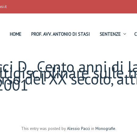
i.it
HOME
PROF. AVV. ANTONIO DI STASI
SENTENZE
C
ci D., Cento anni di l
tidisciplinare sulle 
orso del XX secolo, at
 2001
This entry was posted by
Alessio Pacci
in
Monografie
.