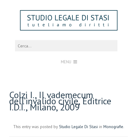
MENU
Colzi I., Il vademecum
dell’invalido civile, Editrice
I.D.I., Milano, 2009
This entry was posted by
Studio Legale Di Stasi
in
Monografie
.