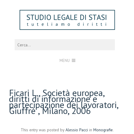
MENU
Ficari L., Società europea,
diritti di informazione e
partecipazione dei lavoratori,
Giuffrè , Milano, 2006
This entry was posted by
Alessio Pacci
in
Monografie
.