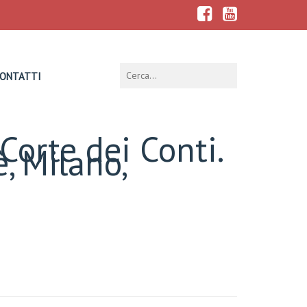
ONTATTI
 Corte dei Conti.
è, Milano,