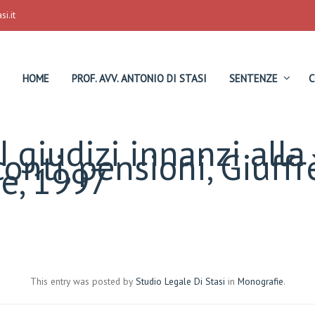
i.it
HOME
PROF. AVV. ANTONIO DI STASI
SENTENZE
C
I giudizi innanzi alla
onti, pensioni, Giuffr
e, 1997
This entry was posted by
Studio Legale Di Stasi
in
Monografie
.