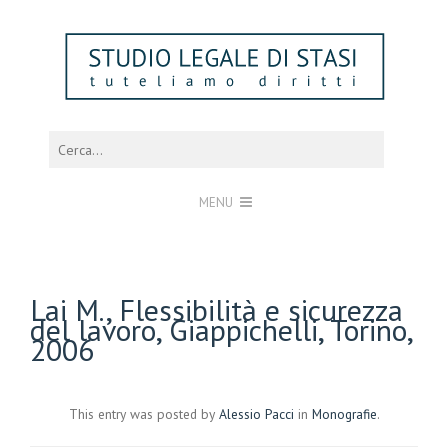
MENU
Lai M., Flessibilità e sicurezza
del lavoro, Giappichelli, Torino,
2006
This entry was posted by
Alessio Pacci
in
Monografie
.