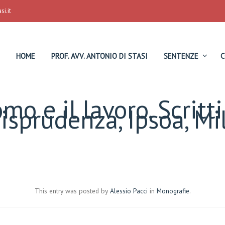
i.it
HOME
PROF. AVV. ANTONIO DI STASI
SENTENZE
C
mo e il lavoro. Scritt
risprudenza, Ipsoa, M
This entry was posted by
Alessio Pacci
in
Monografie
.