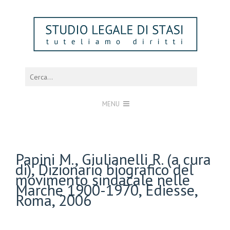
MENU
Papini M., Giulianelli R. (a cura
di), Dizionario biografico del
movimento sindacale nelle
Marche 1900-1970, Ediesse,
Roma, 2006