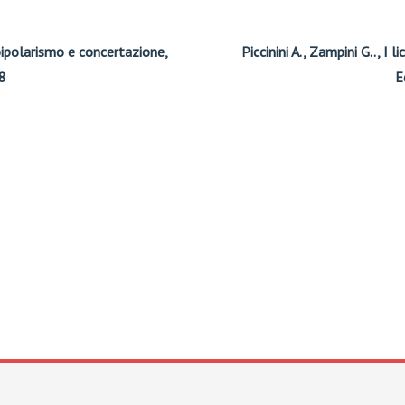
 bipolarismo e concertazione,
Piccinini A., Zampini G.., I
8
E