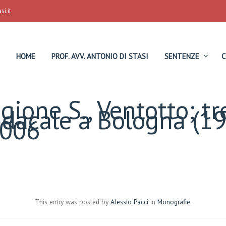
i.it
HOME
PROF. AVV. ANTONIO DI STASI
SENTENZE
C
gione S., Ventotto; tr
ndacale a Bologna (1
2006
This entry was posted by
Alessio Pacci
in
Monografie
.