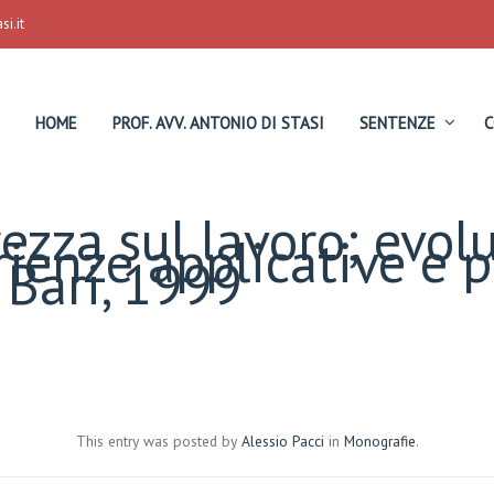
i.it
HOME
PROF. AVV. ANTONIO DI STASI
SENTENZE
C
rezza sul lavoro; evol
erienze applicative e 
 Bari, 1999
This entry was posted by
Alessio Pacci
in
Monografie
.