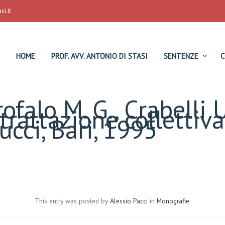
i.it
HOME
PROF. AVV. ANTONIO DI STASI
SENTENZE
C
ofalo M. G., Crabelli U
trattazione collettiva
cucci, Bari, 1995
This entry was posted by
Alessio Pacci
in
Monografie
.