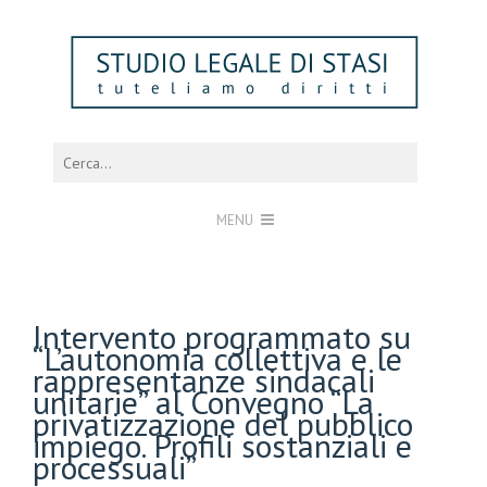
MENU
Intervento programmato su
“L’autonomia collettiva e le
rappresentanze sindacali
unitarie” al Convegno “La
privatizzazione del pubblico
impiego. Profili sostanziali e
processuali”