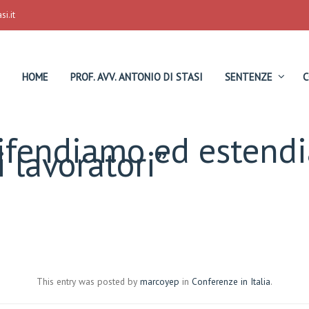
i.it
HOME
PROF. AVV. ANTONIO DI STASI
SENTENZE
C
ifendiamo ed estendi
 lavoratori”
This entry was posted by
marcoyep
in
Conferenze in Italia
.