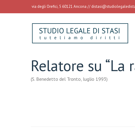
via degli Orefici, 5 60121 Ancona //
distasi@studiolegaledistas
Relatore su “La 
(S. Benedetto del Tronto, luglio 1993)