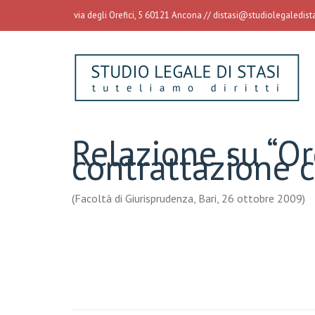
via degli Orefici, 5 60121 Ancona //
distasi@studiolegaledistas
Relazione su “Or
contrattazione c
(Facoltà di Giurisprudenza, Bari, 26 ottobre 2009)