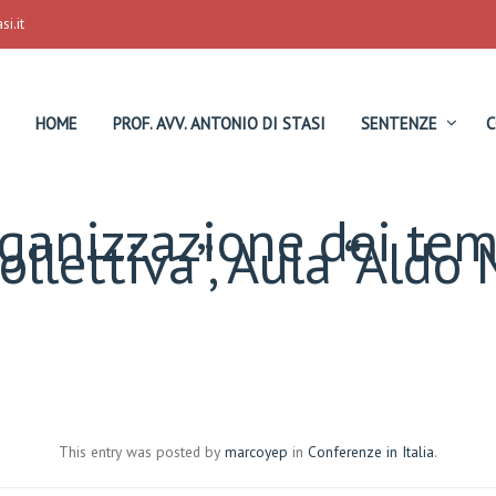
i.it
HOME
PROF. AVV. ANTONIO DI STASI
SENTENZE
C
ganizzazione dei tem
ollettiva”, Aula “Aldo
This entry was posted by
marcoyep
in
Conferenze in Italia
.