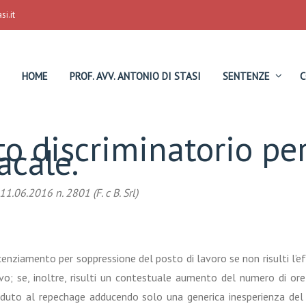
i.it
HOME
PROF. AVV. ANTONIO DI STASI
SENTENZE
C
o discriminatorio per
acale.
1.06.2016 n. 2801 (F. c B. Srl)
icenziamento per soppressione del posto di lavoro se non risulti l’e
vo; se, inoltre, risulti un contestuale aumento del numero di or
veduto al repechage adducendo solo una generica inesperienza del l