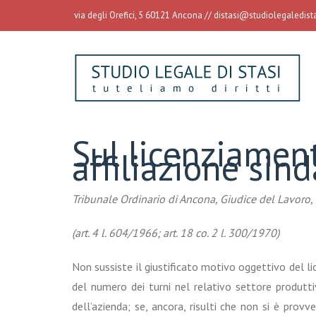
via degli Orefici, 5 60121 Ancona //
distasi@studiolegaledistas
Sul licenziament
affiliazione sind
Tribunale Ordinario di Ancona, Giudice del Lavoro, 1
(art. 4 l. 604/1966; art. 18 co. 2 l. 300/1970)
Non sussiste il giustificato motivo oggettivo del l
del numero dei turni nel relativo settore produtti
dell’azienda; se, ancora, risulti che non si è prov