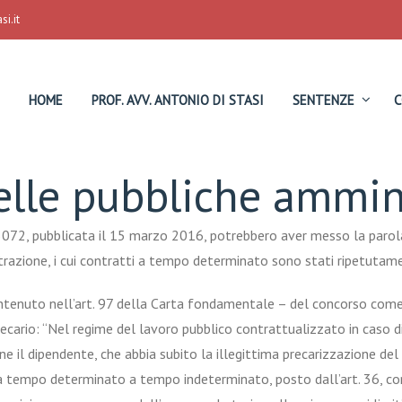
i.it
HOME
PROF. AVV. ANTONIO DI STASI
SENTENZE
C
nelle pubbliche ammin
5072, pubblicata il 15 marzo 2016, potrebbero aver messo la parola
strazione, i cui contratti a tempo determinato sono stati ripetutame
 contenuto nell’art. 97 della Carta fondamentale – del concorso
come 
ecario: “Nel regime del lavoro pubblico contrattualizzato in caso d
 il dipendente, che abbia subito la illegittima precarizzazione del 
da tempo determinato a tempo indeterminato, posto dall’art. 36, co