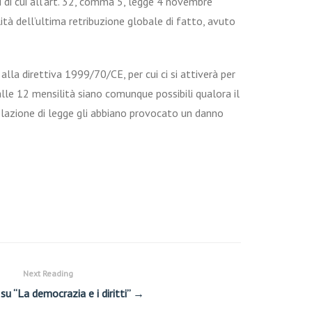
 di cui all’art. 32, comma 5, legge 4 novembre
ità dell’ultima retribuzione globale di fatto, avuto
lla direttiva 1999/70/CE, per cui ci si attiverà per
e alle 12 mensilità siano comunque possibili qualora il
iolazione di legge gli abbiano provocato un danno
Next Reading
su “La democrazia e i diritti” →