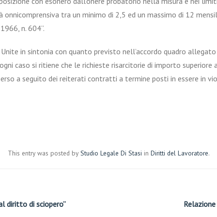
osizione con esonero dall’onere probatorio nella misura e nei limiti
ità onnicomprensiva tra un minimo di 2,5 ed un massimo di 12 mensil
o 1966, n. 604”.
 Unite in sintonia con quanto previsto nell’accordo quadro allegato a
ogni caso si ritiene che le richieste risarcitorie di importo superior
erso a seguito dei reiterati contratti a termine posti in essere in v
This entry was posted by
Studio Legale Di Stasi
in
Diritti del Lavoratore
.
 diritto di sciopero”
Relazione 