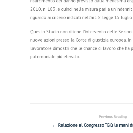
risarcimento del danno previsto dalla medesima disp
2010, n, 183, e quindi nella misura pari a un’indenn
riguardo ai criterio indicati nell’art. 8 legge 15 lugli
Questo Studio non ritiene l’intervento delle Sezioni
nuove azioni presso la Corte di giustizia europea. In 
lavoratore dimostri che le chance di lavoro che ha p
patrimoniale più elevato.
Previous Reading
← Relazione al Congresso “Giù le mani dal