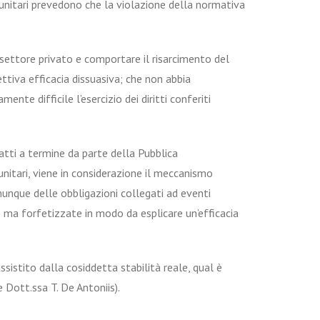
comunitari prevedono che la violazione della normativa
 settore privato e comportare il risarcimento del
tiva efficacia dissuasiva; che non abbia
nte difficile l’esercizio dei diritti conferiti
atti a termine da parte della Pubblica
unitari, viene in considerazione il meccanismo
comunque delle obbligazioni collegati ad eventi
ro) ma forfetizzate in modo da esplicare un’efficacia
ssistito dalla cosiddetta stabilità reale, qual è
 Dott.ssa T. De Antoniis).