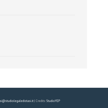
si@studiolegaledistasi.it
| Credits:
StudioYEP