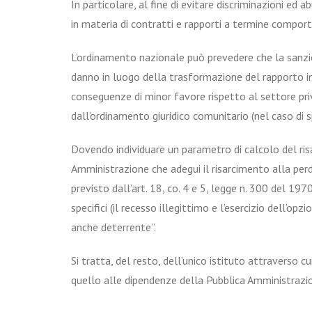
In particolare, al fine di evitare discriminazioni ed 
in materia di contratti e rapporti a termine comporti
L’ordinamento nazionale può prevedere che la sanzio
danno in luogo della trasformazione del rapporto in
conseguenze di minor favore rispetto al settore privat
dall’ordinamento giuridico comunitario (nel caso di s
Dovendo individuare un parametro di calcolo del risa
Amministrazione che adegui il risarcimento alla perd
previsto dall’art. 18, co. 4 e 5, legge n. 300 del 197
specifici (il recesso illegittimo e l’esercizio dell’o
anche deterrente”.
Si tratta, del resto, dell’unico istituto attraverso c
quello alle dipendenze della Pubblica Amministrazio