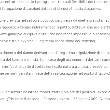
abusi nell’utilizzo delle tipologie contrattuali flessibili, i dettami 
 l’irrogazione di sanzioni dotate di idonea efficacia dissuasiva.
ne prevista nel settore pubblico sia diversa da quella prevista nel
 rapporto a tempo indeterminato, a patto, tuttavia: che abbia effet
o (principio di equivalenza); che non renda impossibile o eccessivame
pecie tutela avverso l’illegittima apposizione del termine).
rcimento del danno derivante dall’illegittima stipulazione di contr
ita del lavoro e che sia rispettoso degli ora enunciati dettami com
0, che, “al di là delle discettazioni sulla natura giuridica, prevede 
pzione per un’indennità in vece della reintegrazione nel posto di lavo
ui il legislatore ha inteso monetizzare il valore del posto di lavoro a
ne” (Tribunale di Ancona – Sezione Lavoro – 28 aprile 2009; Giudice