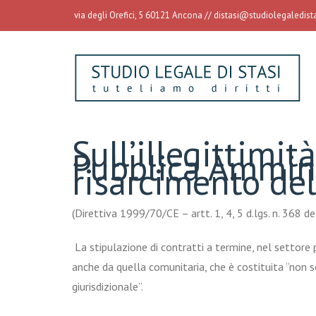
via degli Orefici, 5 60121 Ancona //
distasi@studiolegaledistas
Sull’illegittimit
Pubblica Amminis
risarcimento de
(Direttiva
1999/70/CE – artt. 1, 4, 5 d.lgs. n. 368 de
La stipulazione di contratti a termine, nel settore 
anche da quella comunitaria, che è costituita “non s
giurisdizionale”.