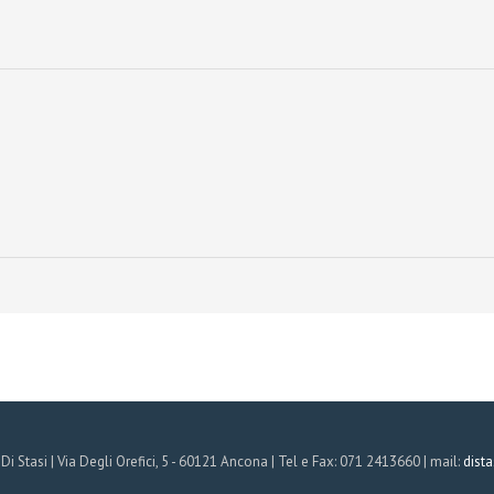
i Stasi | Via Degli Orefici, 5 - 60121 Ancona | Tel e Fax: 071 2413660 | mail:
dista