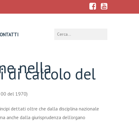
ONTATTI
ine nella
 di calcolo del
 300 del 1970)
ncipi dettati oltre che dalla disciplina nazionale
 ma anche dalla giurisprudenza dell’organo