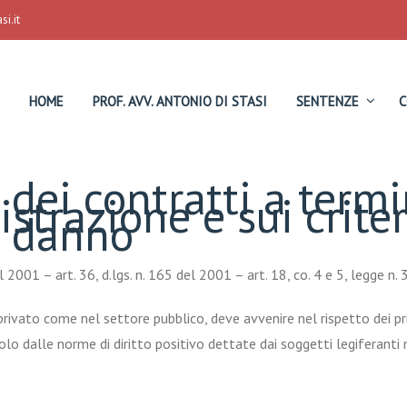
i.it
HOME
PROF. AVV. ANTONIO DI STASI
SENTENZE
C
à dei contratti a term
trazione e sui criteri
l danno
l 2001 – art. 36, d.lgs. n. 165 del 2001 – art. 18, co. 4 e 5, legge n.
privato come nel settore pubblico, deve avvenire nel rispetto dei pri
olo dalle norme di diritto positivo dettate dai soggetti legiferanti