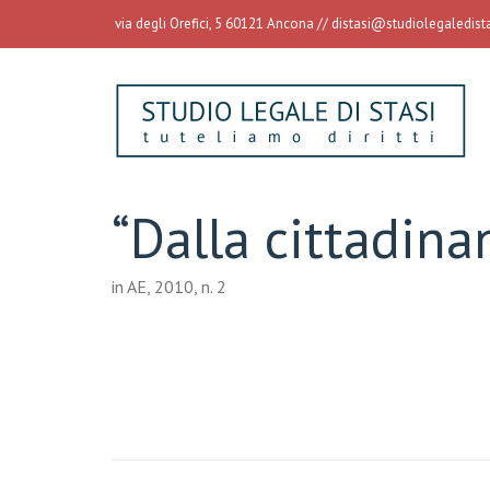
via degli Orefici, 5 60121 Ancona //
distasi@studiolegaledistas
“Dalla cittadinan
in AE, 2010, n. 2