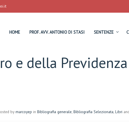
i.it
HOME
PROF. AVV. ANTONIO DI STASI
SENTENZE
C
ro e della Previdenza 
posted by
marcoyep
in
Bibliografia generale
,
Bibliografia Selezionata
,
Libri
and