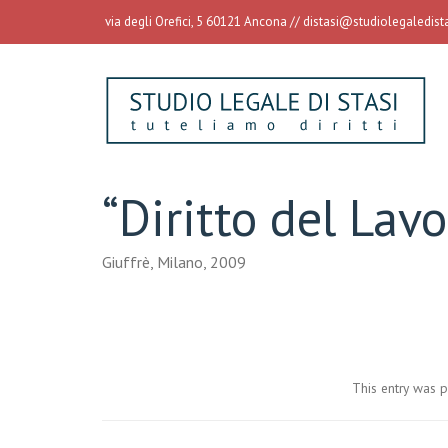
via degli Orefici, 5 60121 Ancona //
distasi@studiolegaledistas
“Diritto del Lavo
Giuffrè, Milano, 2009
This entry was 