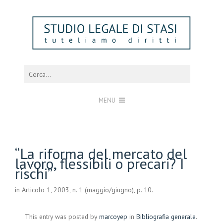
MENU
“La riforma del mercato del
lavoro, flessibili o precari? I
rischi”
in Articolo 1, 2003, n. 1 (maggio/giugno), p. 10.
This entry was posted by
marcoyep
in
Bibliografia generale
.