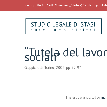
via degli Orefici, 5 60121 Ancona //
distasi@studiolegaledistas
“Tutela del lavo
sociali”
Giappichelli, Torino, 2002, pp. 57-97.
This entry was posted by
mar