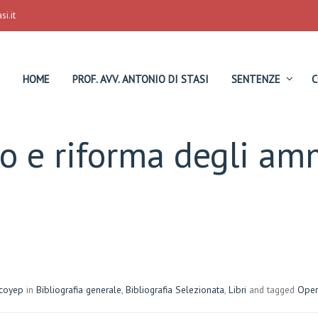
i.it
HOME
PROF. AVV. ANTONIO DI STASI
SENTENZE
C
ro e riforma degli am
coyep
in
Bibliografia generale
,
Bibliografia Selezionata
,
Libri
and tagged
Oper