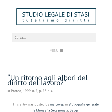
MENU
“Un ritorno agli albori del
diritto del lavoro?”
in Proteo, 1999, n. 2, p. 28 e s.
This entry was posted by
marcoyep
in
Bibliografia generale
,
Bibliografia Selezionata
,
Saggi
.