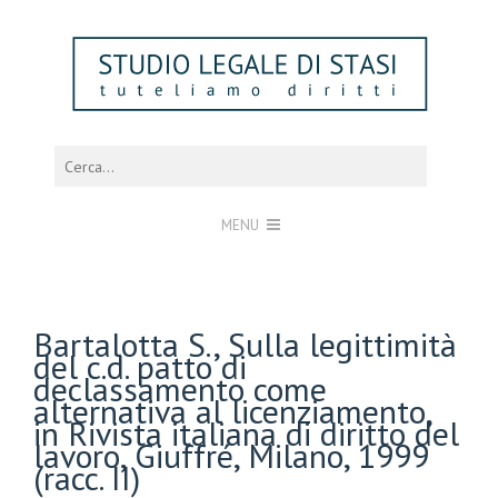
MENU
Bartalotta S., Sulla legittimità
del c.d. patto di
declassamento come
alternativa al licenziamento,
in Rivista italiana di diritto del
lavoro, Giuffré, Milano, 1999
(racc. II)