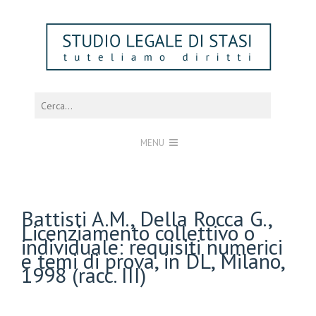
MENU
Battisti A.M., Della Rocca G.,
Licenziamento collettivo o
individuale: requisiti numerici
e temi di prova, in DL, Milano,
1998 (racc. III)