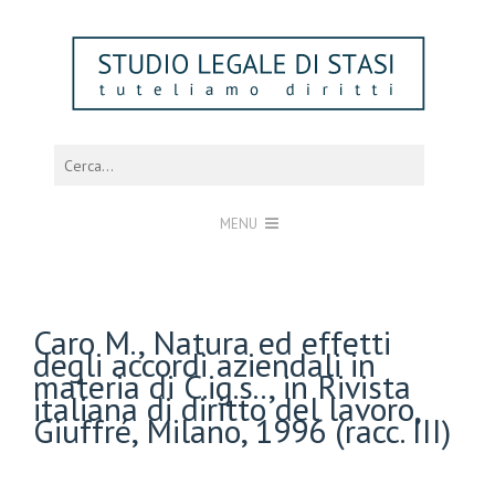
MENU
Caro M., Natura ed effetti
degli accordi aziendali in
materia di C.ig.s.., in Rivista
italiana di diritto del lavoro,
Giuffré, Milano, 1996 (racc. III)