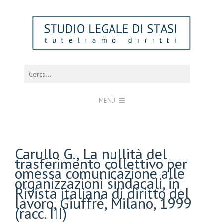
MENU
Carullo G., La nullità del
trasferimento collettivo per
omessa comunicazione alle
organizzazioni sindacali, in
Rivista italiana di diritto del
lavoro, Giuffré, Milano, 1999
(racc. III)