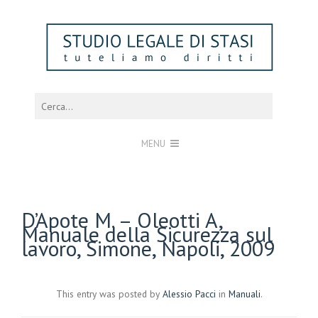
MENU
D’Apote M. – Oleotti A,
Manuale della Sicurezza sul
lavoro, Simone, Napoli, 2009
This entry was posted by
Alessio Pacci
in
Manuali
.