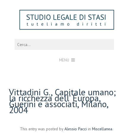
MENU
Vittadini G., Capitale umano;
la ricchezza dell’ Europa,
Guerini e associati, Milano,
2004
This entry was posted by
Alessio Pacci
in
Miscellanea
.