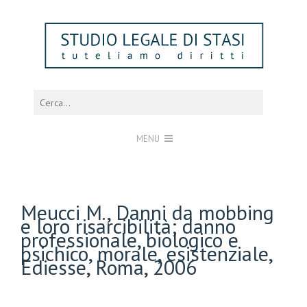
MENU
Meucci M., Danni da mobbing
e loro risarcibilità; danno
professionale, biologico e
psichico, morale, esistenziale,
Ediesse, Roma, 2006