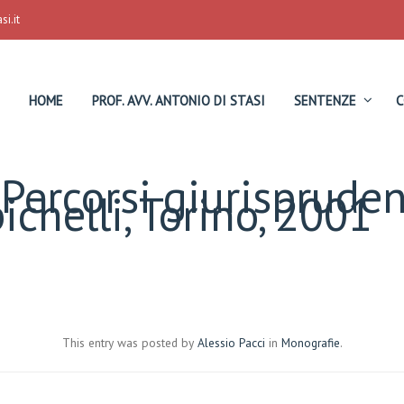
i.it
HOME
PROF. AVV. ANTONIO DI STASI
SENTENZE
C
Percorsi giurisprudenz
ichelli, Torino, 2001
This entry was posted by
Alessio Pacci
in
Monografie
.